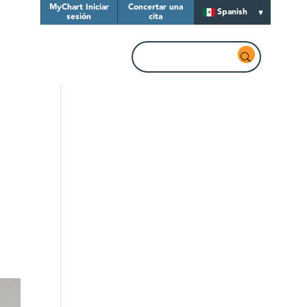
MyChart Iniciar
Concertar una
Spanish
sesión
cita
s