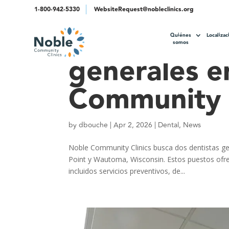
1-800-942-5330
WebsiteRequest@nobleclinics.org
Ahora Contr
Quiénes
Localizac
somos
generales e
Community C
by
dbouche
|
Apr 2, 2026
|
Dental
,
News
Noble Community Clinics busca dos dentistas ge
Point y Wautoma, Wisconsin. Estos puestos ofre
incluidos servicios preventivos, de...