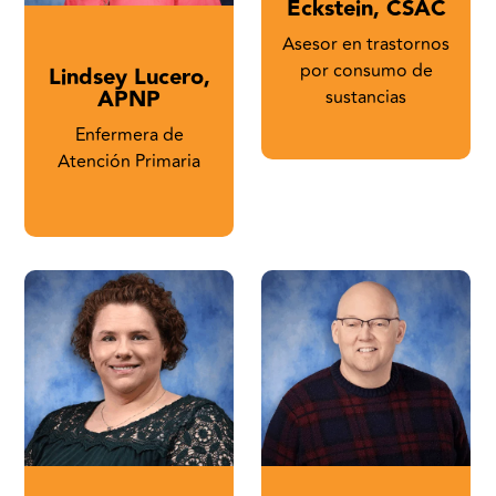
Eckstein, CSAC
Asesor en trastornos
por consumo de
Lindsey Lucero,
APNP
sustancias
Enfermera de
Atención Primaria