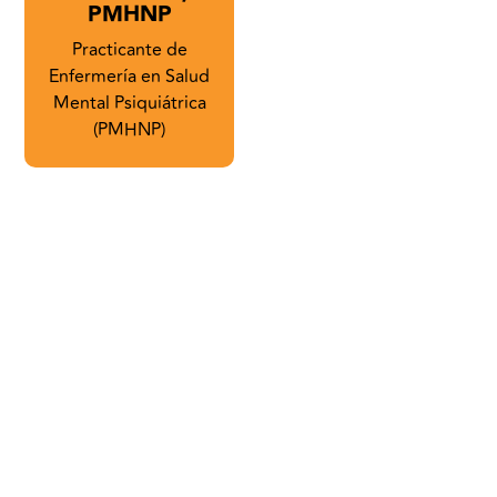
PMHNP
Practicante de
Enfermería en Salud
Mental Psiquiátrica
(PMHNP)